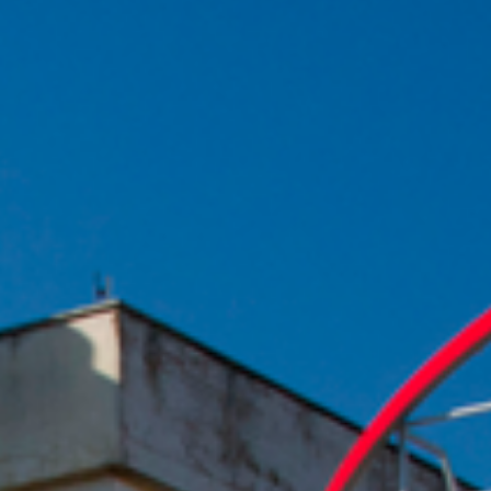
中文 (中国)
Поиск
Поиск
Entradas recientes
Comentarios
recientes
Нет комментариев для
просмотра.