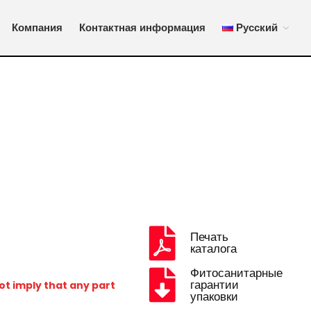
Компания
Контактная информация
Русский
ого и промышленного оборудования.
Производство и качество
Международный рынок
Каталог
Компания
Контактная информация
Русский
Español
English
Français
Печать
Deutsch
каталога
Русский
Фитосанитарные
中文 (中国)
гарантии
t imply that any part
упаковки