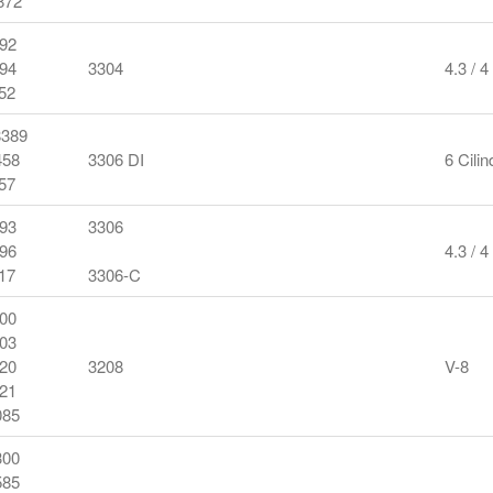
872
92
94
3304
4.3 / 4
52
8389
58
3306 DI
6 Cilin
57
93
3306
96
4.3 / 4
17
3306-C
00
03
20
3208
V-8
21
85
00
85