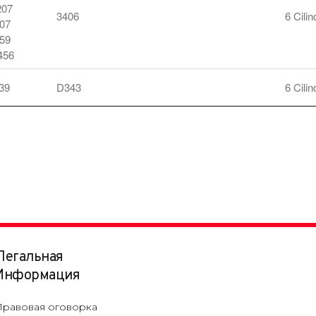
07
3406
6 Cili
07
59
456
39
D343
6 Cili
Легальная
Информация
Правовая оговорка