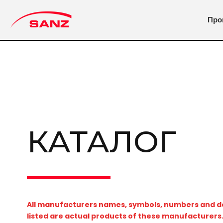
Про
CIGÜEÑALES SANZ
Производство и механическая обработка голов
КАТАЛОГ
All manufacturers names, symbols, numbers and des
listed are actual products of these manufacturers