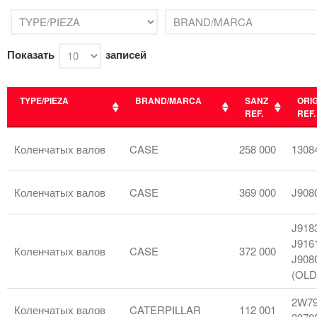
Показать
записей
TYPE/PIEZA
BRAND/MARCA
SANZ
ORI
REF.
REF.
TYPE/PIEZA
BRAND/MARCA
SANZ
ORI
REF.
REF.
Коленчатых валов
CASE
258 000
1308
Коленчатых валов
CASE
369 000
J908
J918
J916
Коленчатых валов
CASE
372 000
J908
(OLD
2W79
Коленчатых валов
CATERPILLAR
112 001