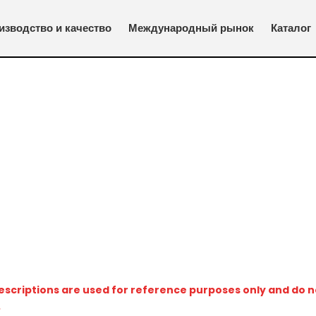
изводство и качество
Международный рынок
Каталог
ок цилиндров, блоков цилиндров, распределительных валов, автомобильн
criptions are used for reference purposes only and do no
.