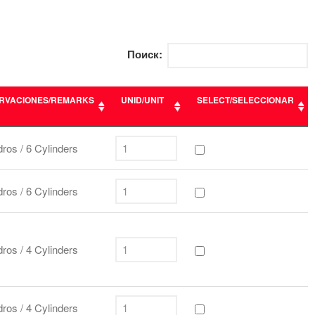
Поиск
Поиск:
Поиск
RVACIONES/REMARKS
UNID/UNIT
SELECT/SELECCIONAR
Entradas recientes
RVACIONES/REMARKS
UNID/UNIT
SELECT/SELECCIONAR
dros / 6 Cylinders
Comentarios
recientes
dros / 6 Cylinders
Нет комментариев для
просмотра.
dros / 4 Cylinders
dros / 4 Cylinders