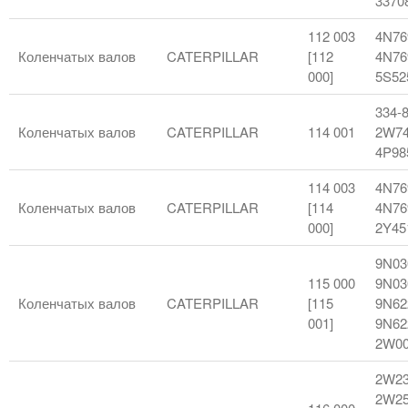
3370
112 003
4N76
Коленчатых валов
CATERPILLAR
[112
4N76
000]
5S52
334-
Коленчатых валов
CATERPILLAR
114 001
2W74
4P98
114 003
4N76
Коленчатых валов
CATERPILLAR
[114
4N76
000]
2Y45
9N03
115 000
9N03
Коленчатых валов
CATERPILLAR
[115
9N62
001]
9N62
2W00
2W23
2W25