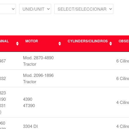
GINAL
MOTOR
CYLINDERS/CILINDROS
OBSE
GINAL
MOTOR
CYLINDERS/CILINDROS
OBSE
Mod. 2870-4890
467
6 Cilin
Tractor
Mod. 2096-1896
032
6 Cilin
Tractor
323
190
4390
4 Cilin
031
4T390
)
60
3304 DI
4 Cilin