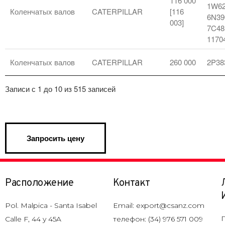
116 000
1W62
Коленчатых валов
CATERPILLAR
[116
6N39
003]
7C48
1170
Коленчатых валов
CATERPILLAR
260 000
2P38
Записи с 1 до 10 из 515 записей
Расположение
Контакт
Pol. Malpica - Santa Isabel
Email: export@csanz.com
Calle F, 44 y 45A
телефон: (34) 976 571 009