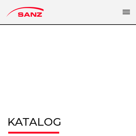
CIGÜEÑALES SANZ
Herstellung und Bearbeitung von
Zylinderköpfen, Motorblöcken, Nockenwellen,
Automobil- und Industrieausrüstung
Produktion und qualität
Internationaler markt
Katalog
Unser Unternehmen
Kontaktadressen
Deutsch
Español
English
Français
Deutsch
KATALOG
Русский
中文 (中国)