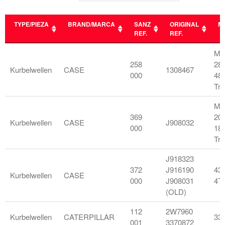
TYPE/PIEZA
BRAND/MARCA
SANZ
ORIGINAL
M
REF.
REF.
TYPE/PIEZA
BRAND/MARCA
SANZ
ORIGINAL
M
Mo
REF.
REF.
258
28
Kurbelwellen
CASE
1308467
000
48
Tra
Mo
369
20
Kurbelwellen
CASE
J908032
000
18
Tra
J918323
372
J916190
43
Kurbelwellen
CASE
000
J908031
4T
(OLD)
112
2W7960
Kurbelwellen
CATERPILLAR
330
001
3370872