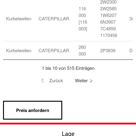
2W2300
116
2W2585
000
1W6207
Kurbelwellen
CATERPILLAR
34
[116
6N3907
003]
7C4859
1170456
260
Kurbelwellen
CATERPILLAR
2P3839
D3
000
1 bis 10 von 515 Einträgen
Zurück
Weiter
Lage