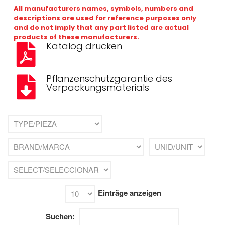
All manufacturers names, symbols, numbers and
descriptions are used for reference purposes only
Suchen
and do not imply that any part listed are actual
products of these manufacturers.
Katalog drucken
Suchen
Pflanzenschutzgarantie des
Verpackungsmaterials
Entradas recientes
Comentarios
recientes
Es sind keine Kommentare
vorhanden.
Einträge anzeigen
Suchen: