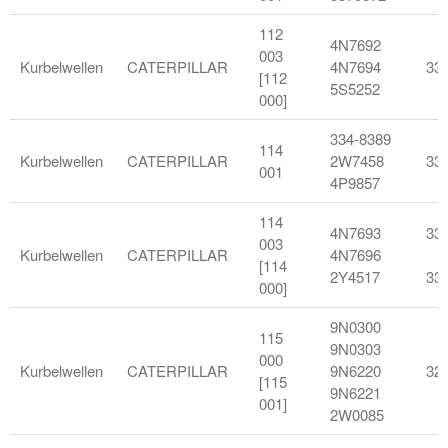
112
4N7692
003
Kurbelwellen
CATERPILLAR
4N7694
33
[112
5S5252
000]
334-8389
114
Kurbelwellen
CATERPILLAR
2W7458
330
001
4P9857
114
4N7693
33
003
Kurbelwellen
CATERPILLAR
4N7696
[114
2Y4517
33
000]
9N0300
115
9N0303
000
Kurbelwellen
CATERPILLAR
9N6220
32
[115
9N6221
001]
2W0085