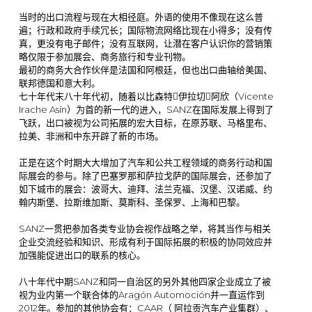
当时的出口流程与现在大相径庭。外语的使用不像现在这么普
遍；行政和政府手续冗长；国际物流网络比现在小得多；没有传
真，更没有电子邮件；没有互联网，让潜在客户认识你的营销策
略仅限于参加展会、商务旅行和专业刊物。
最初的商务大合作伙伴是法国和阿根廷，但也出口曲轴给美国、
联邦德国和意大利。
七十年代末八十年代初，随着以比森特伊拉切阿欣（Vicente
Irache Asín）为首的新一代的进入，SANZ在国际发展上得到了
飞跃，出口被视为公司拓展的宏大目标，在原苏联、马格里布、
拉美、非洲和中东开辟了新的市场。
正是在这个时期大大增加了汽车和公共工程领域的商务行动和国
际展会的参与。除了巴塞罗那和萨拉戈萨的国际展会，还参加了
如下城市的展会：波哥大、迪拜、法兰克福、汉堡、汉诺威、约
翰内斯堡、拉斯维加斯、莫斯科、圣保罗、上海和巴黎。
SANZ一贯把参加各类专业协会视作战略之举，将其当作与相关
企业交流经验和知识、形成有利于国际拓展的积极的协同效应并
加强能促进出口的联系的核心。
八十年代中期SANZ和同一自治区的另外其他四家企业成立了被
视为业内第一个联合体的Aragón Automoción并一直运作到
2012年。参加的其他协会有：CAAR（ 阿拉贡汽车产业集群）、