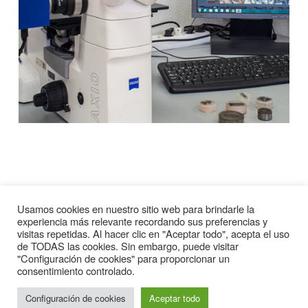
Calidad en Cigüeñales Sanz
Usamos cookies en nuestro sitio web para brindarle la
experiencia más relevante recordando sus preferencias y
visitas repetidas. Al hacer clic en "Aceptar todo", acepta el uso
de TODAS las cookies. Sin embargo, puede visitar
"Configuración de cookies" para proporcionar un
Desde los orígenes de
SANZ
, tres han sido los principios
consentimiento controlado.
básicos que han orientado el funcionamiento y toma de
decisiones de la empresa, y que aún hoy en día permanecen
Configuración de cookies
Aceptar todo
invariables: FABRICACIÓN, CALIDAD y DESARROLLO.