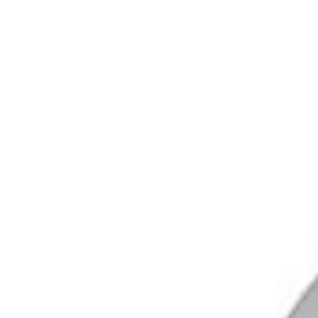
English
Français
Deutsch
Русский
中文 (中国)
Buscar
Buscar
Entradas recientes
Comentarios
recientes