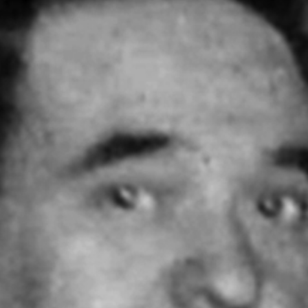
Français
Deutsch
Русский
中文 (中国)
Buscar
Buscar
Entradas recientes
Comentarios
recientes
No hay comentarios que