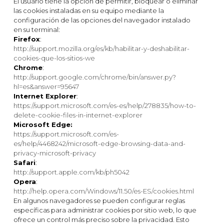
El usuario tiene la opción de permitir, bloquear o eliminar
las cookies instaladas en su equipo mediante la
configuración de las opciones del navegador instalado
en su terminal:
Firefox
:
http://support.mozilla.org/es/kb/habilitar-y-deshabilitar-
cookies-que-los-sitios-we
Chrome
:
http://support.google.com/chrome/bin/answer.py?
hl=es&answer=95647
Internet Explorer
:
https://support.microsoft.com/es-es/help/278835/how-to-
delete-cookie-files-in-internet-explorer
Microsoft Edge:
https://support.microsoft.com/es-
es/help/4468242/microsoft-edge-browsing-data-and-
privacy-microsoft-privacy
Safari
:
http://support.apple.com/kb/ph5042
Opera
:
http://help.opera.com/Windows/11.50/es-ES/cookies.html
En algunos navegadores se pueden configurar reglas
específicas para administrar cookies por sitio web, lo que
ofrece un control más preciso sobre la privacidad. Esto