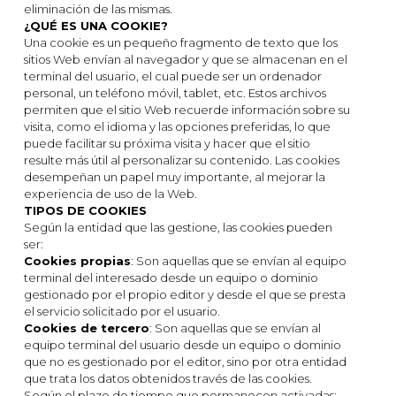
eliminación de las mismas.
¿QUÉ ES UNA COOKIE?
Una cookie es un pequeño fragmento de texto que los
Suchen
sitios Web envían al navegador y que se almacenan en el
terminal del usuario, el cual puede ser un ordenador
personal, un teléfono móvil, tablet, etc. Estos archivos
permiten que el sitio Web recuerde información sobre su
Suchen
visita, como el idioma y las opciones preferidas, lo que
puede facilitar su próxima visita y hacer que el sitio
resulte más útil al personalizar su contenido. Las cookies
desempeñan un papel muy importante, al mejorar la
Entradas recientes
experiencia de uso de la Web.
TIPOS DE COOKIES
Según la entidad que las gestione, las cookies pueden
ser:
Comentarios
Cookies propias
: Son aquellas que se envían al equipo
recientes
terminal del interesado desde un equipo o dominio
gestionado por el propio editor y desde el que se presta
Es sind keine Kommentare
el servicio solicitado por el usuario.
vorhanden.
Cookies de tercero
: Son aquellas que se envían al
equipo terminal del usuario desde un equipo o dominio
que no es gestionado por el editor, sino por otra entidad
que trata los datos obtenidos través de las cookies.
Según el plazo de tiempo que permanecen activadas: