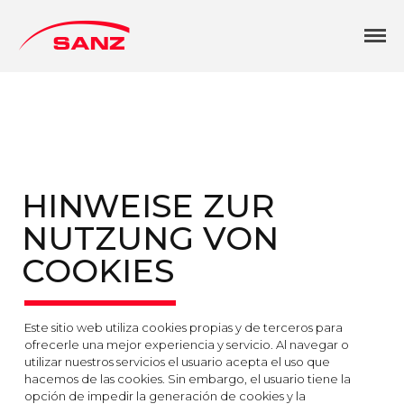
CIGÜEÑALES SANZ
Herstellung und Bearbeitung von
Zylinderköpfen, Motorblöcken, Nockenwellen,
Automobil- und Industrieausrüstung
Produktion und qualität
Internationaler markt
Katalog
HINWEISE ZUR
Unser Unternehmen
NUTZUNG VON
Kontaktadressen
Deutsch
COOKIES
Español
English
Este sitio web utiliza cookies propias y de terceros para
Français
ofrecerle una mejor experiencia y servicio. Al navegar o
Deutsch
utilizar nuestros servicios el usuario acepta el uso que
hacemos de las cookies. Sin embargo, el usuario tiene la
Русский
opción de impedir la generación de cookies y la
中文 (中国)