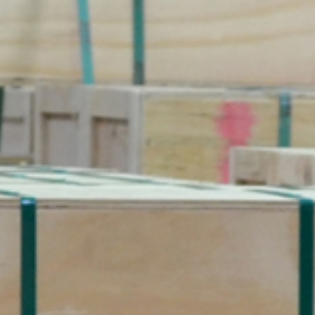
English
Français
Deutsch
Русский
中文 (中国)
Suchen
Suchen
Entradas recientes
Comentarios
recientes