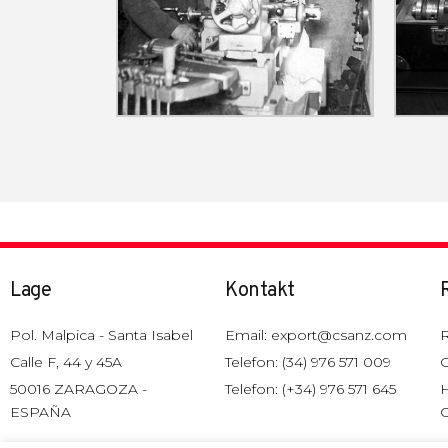
Lage
Kontakt
Pol. Malpica - Santa Isabel
Email: export@csanz.com
R
Calle F, 44 y 45A
Telefon: (34) 976 571 009
G
50016 ZARAGOZA -
Telefon: (+34) 976 571 645
H
ESPAÑA