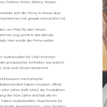
 Perkins, Motor Ibérica, Nissan,
ckelte sich die Firma, in etwas über
Unternehmen mit gerade einmal 500 m2
en, um Platz für den neuen
nehmen zog somit in das damals
ada. Hier wurde die Firma weiter
en Kurbelwellen für LKW-Motoren
 der produzierten Einheiten war jedoch
, Seat und Citroen bestimmt.
wohl bessere mechanische
oduktionsmittel haben mussten, öffnet
 zehn Jahre stellt SANZ die Produktion
ng der 90er Jahre sind fast alle im
raktor-Kurbelwellen, Maschinerie für
ndustrielle Anwendungen – eine Tendenz,