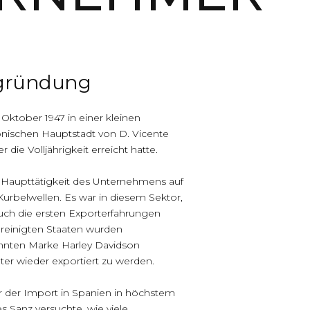
Suchen
Suchen
gründung
Oktober 1947 in einer kleinen
Entradas recientes
nischen Hauptstadt von D. Vicente
 die Volljährigkeit erreicht hatte.
Comentarios
 Haupttätigkeit des Unternehmens auf
recientes
Kurbelwellen. Es war in diesem Sektor,
uch die ersten Exporterfahrungen
Es sind keine Kommentare
vorhanden.
reinigten Staaten wurden
annten Marke Harley Davidson
äter wieder exportiert zu werden.
r der Import in Spanien in höchstem
 Sanz versuchte, wie viele