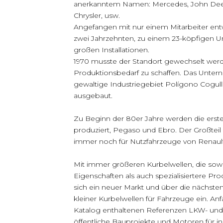
anerkanntem Namen: Mercedes, John Deere,
Chrysler, usw.
Angefangen mit nur einem Mitarbeiter entwi
zwei Jahrzehnten, zu einem 23-köpfigen 
großen Installationen.
1970 musste der Standort gewechselt werd
Produktionsbedarf zu schaffen. Das Unter
gewaltige Industriegebiet Polígono Cogull
ausgebaut.
Zu Beginn der 80er Jahre werden die erst
produziert, Pegaso und Ebro. Der Großteil
immer noch für Nutzfahrzeuge von Renault
Mit immer größeren Kurbelwellen, die so
Eigenschaften als auch spezialisiertere Pr
sich ein neuer Markt und über die nächsten
kleiner Kurbelwellen für Fahrzeuge ein. Anfa
Katalog enthaltenen Referenzen LKW- und T
öffentliche Bauprojekte und Motoren für i