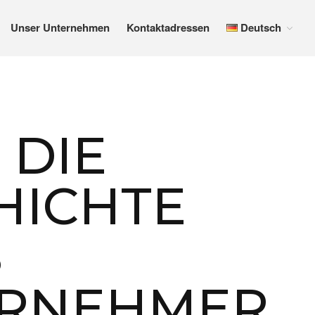
Unser Unternehmen
Kontaktadressen
Deutsch
Produktion und qualität
Internationaler markt
Katalog
 DIE
Unser Unternehmen
Kontaktadressen
HICHTE
Deutsch
Español
English
S
Français
Deutsch
Русский
RNEHMER
中文 (中国)