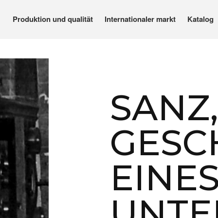
Produktion und qualität
Internationaler markt
Katalog
Motorblöcken, Nockenwellen, Automobil- und Industrieausrüstung
SANZ,
GESC
EINE
UNTE